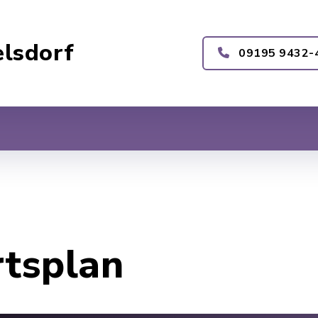
lsdorf
09195 9432-
rtsplan