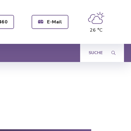
460
E-Mail
26 °C
SUCHE