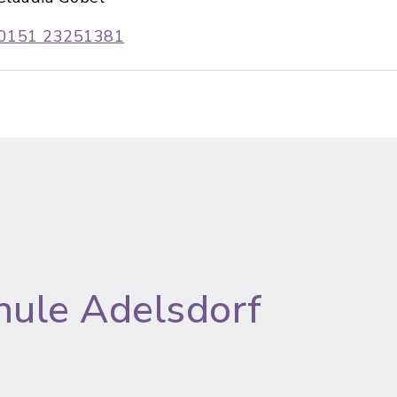
0151 23251381
hule Adelsdorf