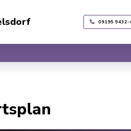
lsdorf
09195 9432-
rtsplan