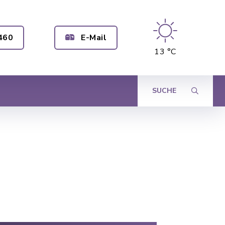
460
E-Mail
13 °C
SUCHE