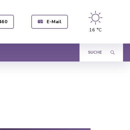
460
E-Mail
16 °C
SUCHE