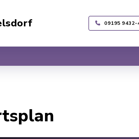
lsdorf
09195 9432-
rtsplan