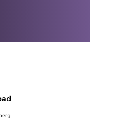
bad
berg