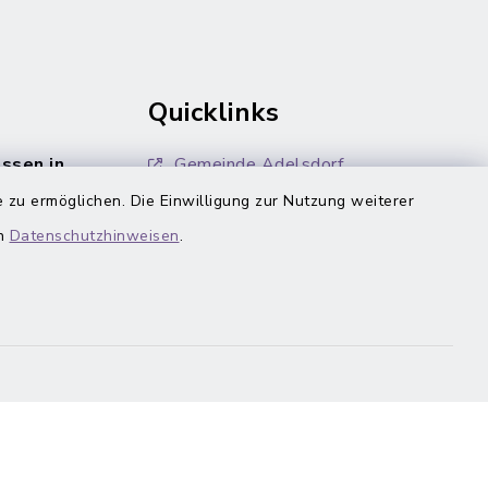
Quicklinks
ssen in
Gemeinde Adelsdorf
en von
 zu ermöglichen. Die Einwilligung zur Nutzung weiterer
inixmedia
en
Datenschutzhinweisen
.