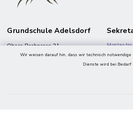
Grundschule Adelsdorf
Sekreta
Montag bis 
Obere Bachgasse 21
91325 Adelsdorf
7.30-13.00
Wir weisen darauf hin, dass wir technisch notwendige 
Dienste wird bei Bedarf
09195/94 32-460
09195/94 32-260
sekretariat@schule-
adelsdorf.de