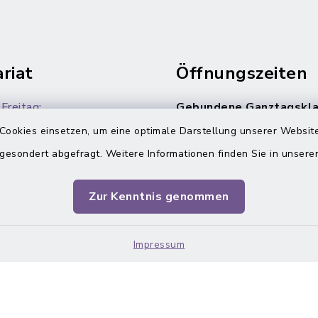
riat
Öffnungszeiten
Freitag:
Gebundene Ganztagskla
allen vier Jahrgangsstuf
 Uhr
Cookies einsetzen, um eine optimale Darstellung unserer Website
8.00-15.30 Uhr
 gesondert abgefragt. Weitere Informationen finden Sie in unser
Zur Kenntnis genommen
Impressum