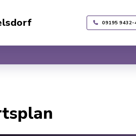
lsdorf
09195 9432-
rtsplan