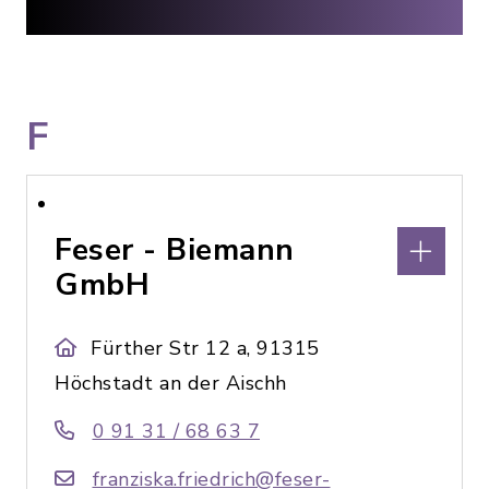
F
Feser - Biemann
GmbH
Fürther Str 12 a, 91315
Höchstadt an der Aischh
0 91 31 / 68 63 7
franziska.friedrich@feser-