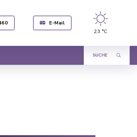
460
E-Mail
23 °C
SUCHE