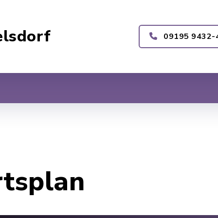
lsdorf
09195 9432-
rtsplan