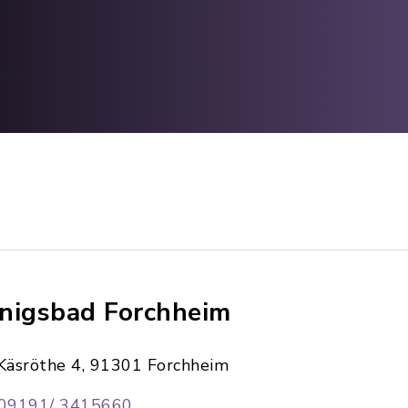
nigsbad Forchheim
Käsröthe 4, 91301 Forchheim
09191/ 3415660