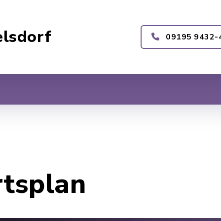
lsdorf
09195 9432-
rtsplan