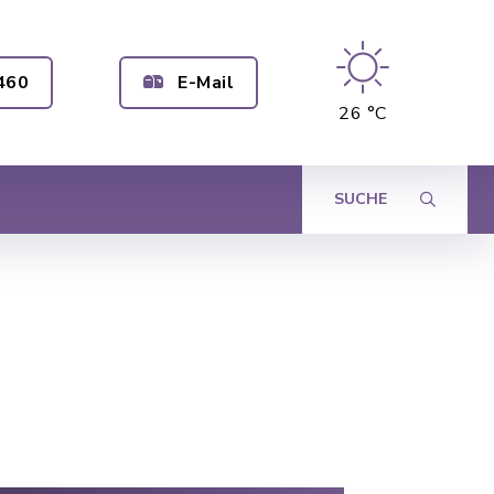
460
E-Mail
26 °C
SUCHE