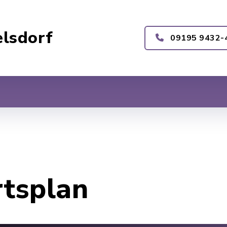
lsdorf
09195 9432-
rtsplan