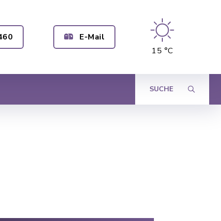
460
E-Mail
15 °C
SUCHE