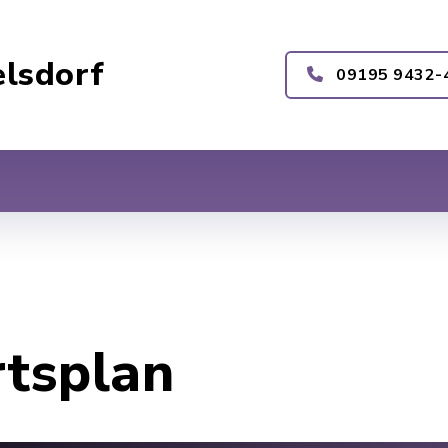
lsdorf
09195 9432-
rtsplan