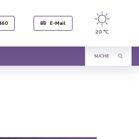
460
E-Mail
20 °C
SUCHE