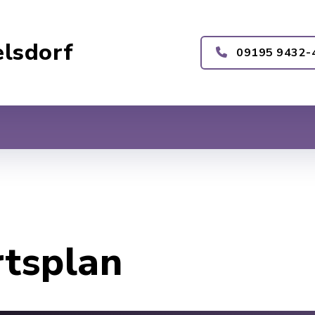
lsdorf
09195 9432-
rtsplan