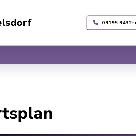
lsdorf
09195 9432-
rtsplan