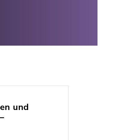
gen und
–